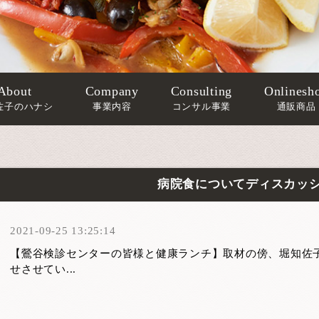
About
Company
Consulting
Onlinesh
佐子のハナシ
事業内容
コンサル事業
通販商品
病院食についてディスカッ
2021-09-25 13:25:14
【鶯谷検診センターの皆様と健康ランチ】取材の傍、堀知佐
せさせてい...