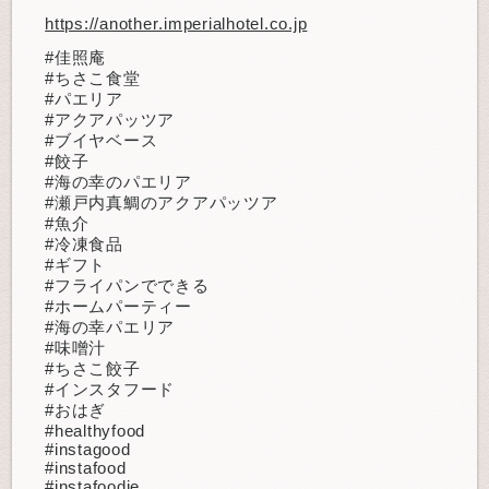
https://another.imperialhotel.co.jp
#佳照庵
#ちさこ食堂
#パエリア
#アクアパッツア
#ブイヤベース
#餃子
#海の幸のパエリア
#瀬戸内真鯛のアクアパッツア
#魚介
#冷凍食品
#ギフト
#フライパンでできる
#ホームパーティー
#海の幸パエリア
#味噌汁
#ちさこ餃子
#インスタフード
#おはぎ
#healthyfood
#instagood
#instafood
#instafoodie