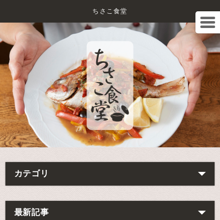
ちさこ食堂
カテゴリ
最新記事