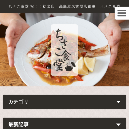
ちさこ食堂 祝！！初出店 高島屋名古屋店催事 ちさこ食堂
カテゴリ
最新記事