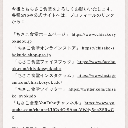
今後ともちさこ食堂をよろしくお願いいたします。
各種
SNS
や公式サイトへは、プロフィールのリンク
から！
「ちさこ食堂ホームページ」
https://www.chisakosy
okudou.jp
「ちさこ食堂オンラインストア」
https://chisako-s
hokudo.shop-pro.jp
「ちさこ食堂フェイスブック」
https://www.facebo
ok.com/chisakosyokudo/
「ちさこ食堂インスタグラム」
https://www.instagr
am.com/chisakosyokudo/
「ちさこ食堂ツイッター」
https://twitter.com/chisa
ko_syokudo
「ちさこ食堂
YouTube
チャンネル」
https://www.yo
utube.com/channel/UCxdGtSAan-VWdy5nnZSRwC
g