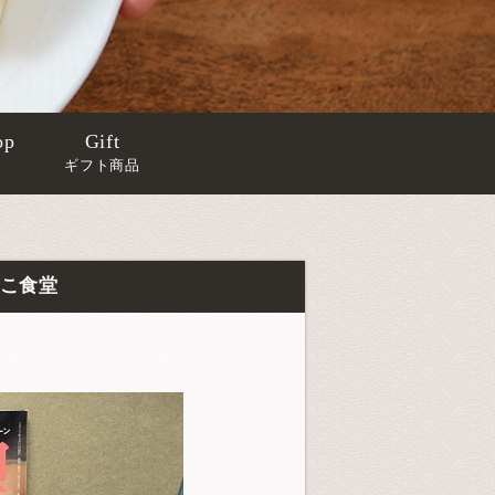
op
Gift
ギフト商品
さこ食堂