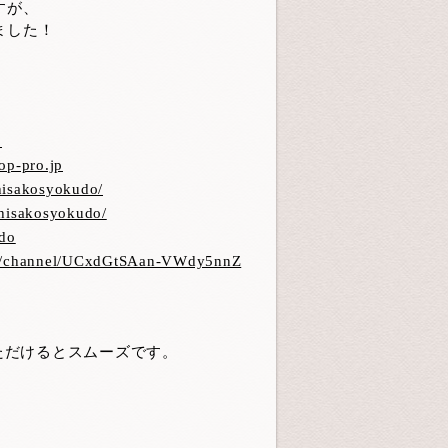
すが、
ました！
p
op-pro.jp
hisakosyokudo/
chisakosyokudo/
udo
om/channel/UCxdGtSAan-VWdy5nnZ
ただけるとスムーズです。