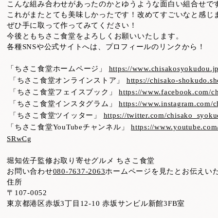
こんな組み合わせがあったのかとゆうような面白い組合せで
これがまたとても美味しかったです！改めてすごいなと感じ
ぜひ手に取って作ってみてください！
今後ともちさこ食堂をよろしくお願いいたします。
各種
SNS
や公式サイトへは、プロフィールのリンクから！
「ちさこ食堂ホームページ」
https://www.chisakosyokudou.j
「ちさこ食堂オンラインストア」
https://chisako-shokudo.sh
「ちさこ食堂フェイスブック」
https://www.facebook.com/c
「ちさこ食堂インスタグラム」
https://www.instagram.com/
「ちさこ食堂ツイッター」
https://twitter.com/chisako_syok
「ちさこ食堂
YouTube
チャンネル」
https://www.youtube.c
SRwCg
堀知佐子監修お取り寄せグルメ ちさこ食堂
お問い合わせ
080-7637-2063
ホームページを見たとお伝えい
住所
〒
107-0052
東京都港区赤坂
3
丁目
12-10
赤坂サンビル新館
3FB
室