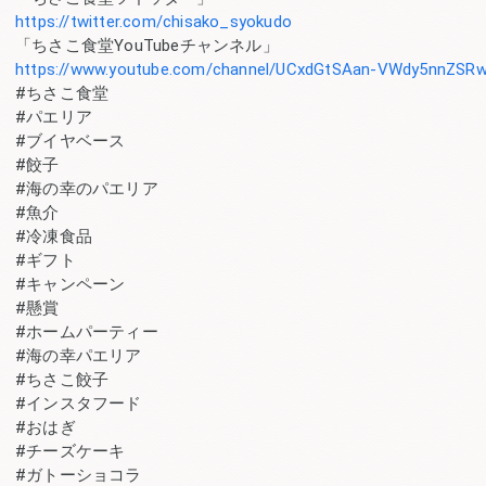
https://twitter.com/chisako_syokudo
「ちさこ食堂YouTubeチャンネル」
https://www.youtube.com/channel/UCxdGtSAan-VWdy5nnZSR
#ちさこ食堂
#パエリア
#ブイヤベース
#餃子
#海の幸のパエリア
#魚介
#冷凍食品
#ギフト
#キャンペーン
#懸賞
#ホームパーティー
#海の幸パエリア
#ちさこ餃子
#インスタフード
#おはぎ
#チーズケーキ
#ガトーショコラ